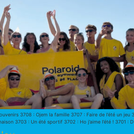
uvenirs 3708 : Ojem la famille 3707 : Faire de l’été un jeu
ison 3703 : Un été sportif 3702 : Ho j’aime l’été ! 3701 : D