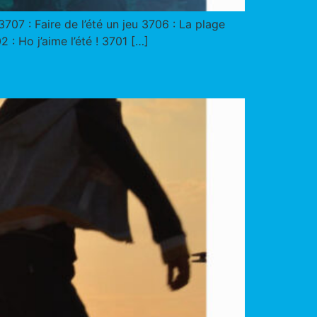
07 : Faire de l’été un jeu 3706 : La plage
: Ho j’aime l’été ! 3701 […]