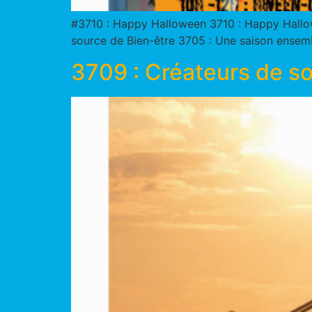
#3710 : Happy Halloween 3710 : Happy Hallowe
source de Bien-être 3705 : Une saison ensembl
3709 : Créateurs de s