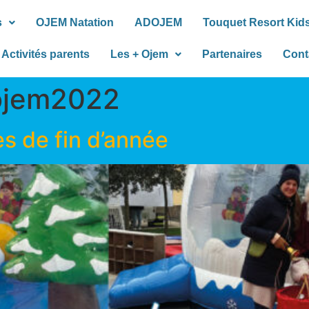
s
OJEM Natation
ADOJEM
Touquet Resort Kid
Activités parents
Les + Ojem
Partenaires
Cont
ojem2022
es de fin d’année