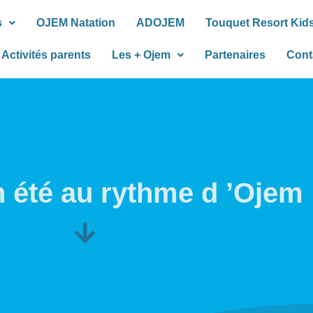
s
OJEM Natation
ADOJEM
Touquet Resort Kid
Activités parents
Les + Ojem
Partenaires
Cont
n été au rythme d ’Ojem